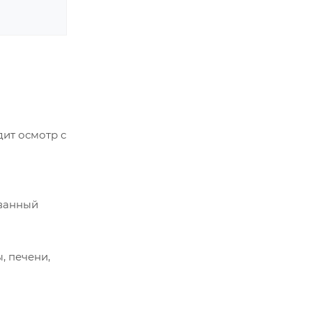
ит осмотр с
ованный
, печени,