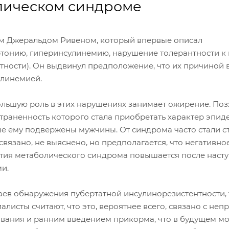
лическом синдроме
м Джеральдом Ривеном, который впервые описал
онию, гиперинсулинемию, нарушение толерантности к 
ности). Он выдвинул предположение, что их причиной 
улинемией.
ольшую роль в этих нарушениях занимает ожирение. По
траненность которого стала приобретать характер эпид
льше ему подвержены мужчины. От синдрома часто стали с
вязано, не выяснено, но предполагается, что негативно
ития метаболического синдрома повышается после наст
и.
аев обнаружения пубертатной инсулинорезистентности, 
листы считают, что это, вероятнее всего, связано с не
ливания и ранним введением прикорма, что в будущем мо