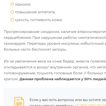
одышка;
повышение аппетита;
сухость, потливость кожи;
Прогрессирование синдрома, наличие атеросклеротич
сердцебиения. При нарушении работы симпатической
тахикардия. Перепады уровня инсулина, избыточный 
больных часто беспокоят запоры.
Из-за увеличения веса на коже бедер, живота появля
откладываются и вокруг внутренних органов, что нег
головокружение, тошнота, головные боли. У больных 
храпом.
Данная проблема наблюдается у 50% люде
Если у вас есть вопросы или вы хотите з
позвоните по телефону
+7 (812) 670-03-0