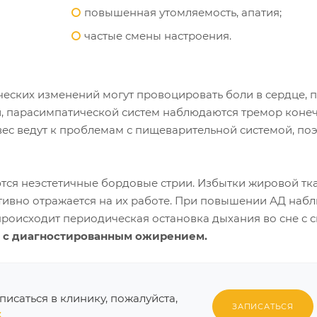
повышенная утомляемость, апатия;
частые смены настроения.
еских изменений могут провоцировать боли в сердце, 
, парасимпатической систем наблюдаются тремор конеч
вес ведут к проблемам с пищеварительной системой, по
ются неэстетичные бордовые стрии. Избытки жировой тк
ативно отражается на их работе. При повышении АД наб
происходит периодическая остановка дыхания во сне с 
й с диагностированным ожирением.
аписаться в клинику, пожалуйста,
ЗАПИСАТЬСЯ
3