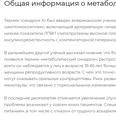
Общая информация о метабо
Термин «синдром Х» был введен американским учены
симптомокомплекс, включающий артериальную гиперт
низкие показатели ЛПВП (липопротеины высокой плот
инсулинорезистентность с компенсаторной гиперинс
В дальнейшем другой ученый высказал мнение, что б
появился термин «метаболический синдром», распрос
всего он наблюдается у лиц в возрасте 35-65 лет, бо
женщины репродуктивного возраста. С чем это точно с
могут оказывать оральные контрацептивы. Риск разв
менопаузы, что связано с гормональными изменениям
В последние десятилетия отмечается увеличение случ
проблемы возникают у совсем юных пациентов. Специа
питанием, в том числе с отказом от грудного вскарм