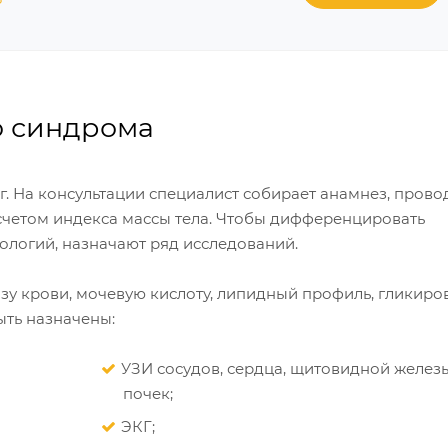
о синдрома
 На консультации специалист собирает анамнез, провод
одсчетом индекса массы тела. Чтобы дифференцировать
тологий, назначают ряд исследований.
козу крови, мочевую кислоту, липидный профиль, гликир
ыть назначены:
УЗИ сосудов, сердца, щитовидной железы
почек;
ЭКГ;