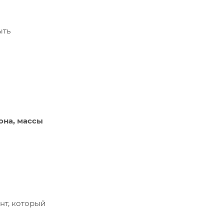
ыть
она, массы
нт, который