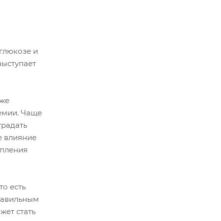
глюкозе и
выступает
зже
емии. Чаще
традать
е влияние
упления
то есть
правильным
жет стать