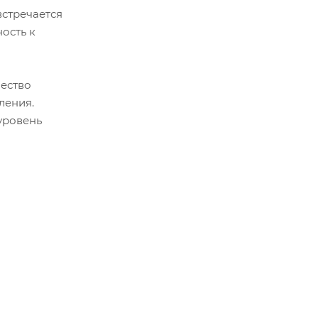
встречается
ость к
чество
ления.
уровень