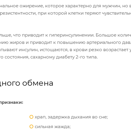
альное ожирение, которое характерно для мужчин, но 
езистентности, при которой клетки теряют чувствительн
льше, что приводит к гиперинсулинемии. Большое коли
ению жиров и приводит к повышению артериального дав
ывают инсулин, истощаются, в крови резко возрастает 
 состояния, сахарному диабету 2-го типа.
дного обмена
признаки:
храп, задержка дыхания во сне;
сильная жажда;