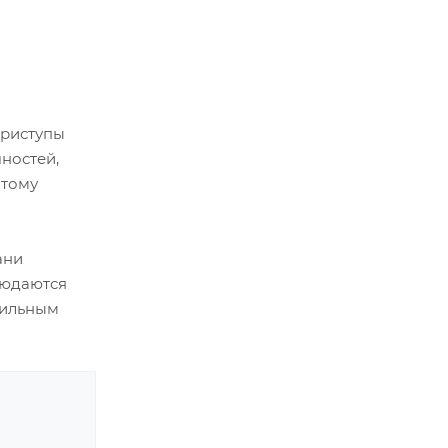
приступы
ностей,
этому
ани
людаются
сильным