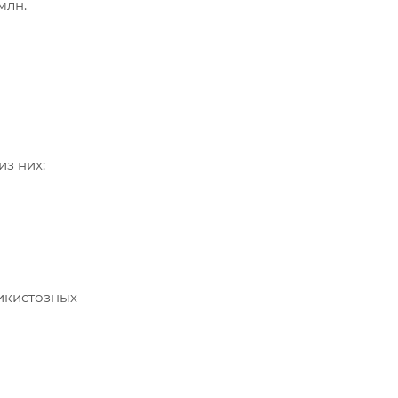
млн.
из них:
ликистозных