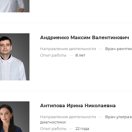
Андриенко Максим Валентинович
Направление деятельности
—
Врач-рентге
Опыт работы
—
8 лет
Антипова Ирина Николаевна
Направление деятельности
—
Врач ультра
диагностики
Опыт работы
—
22 года