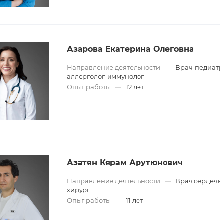
Азарова Екатерина Олеговна
Направление деятельности
—
Врач-педиатр
аллерголог-иммунолог
Опыт работы
—
12 лет
Азатян Кярам Арутюнович
Направление деятельности
—
Врач сердеч
хирург
Опыт работы
—
11 лет