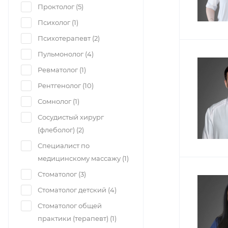
Проктолог (
5
)
Психолог (
1
)
Психотерапевт (
2
)
Пульмонолог (
4
)
Ревматолог (
1
)
Рентгенолог (
10
)
Сомнолог (
1
)
Сосудистый хирург
(флеболог) (
2
)
Специалист по
медицинскому массажу (
1
)
Стоматолог (
3
)
Стоматолог детский (
4
)
Стоматолог общей
практики (терапевт) (
1
)