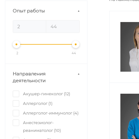
Опыт работы
2
44
Направления
деятельности
Акушер-гинеколог (
12
)
Аллерголог (
1
)
Аллерголог-иммунолог (
4
)
Анестезиолог-
реаниматолог (
10
)