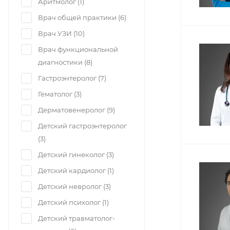
Аритмолог (
1
)
Врач общей практики (
6
)
Врач УЗИ (
10
)
Врач функциональной
диагностики (
8
)
Гастроэнтеролог (
7
)
Гематолог (
3
)
Дерматовенеролог (
9
)
Детский гастроэнтеролог
(
3
)
Детский гинеколог (
3
)
Детский кардиолог (
1
)
Детский невролог (
3
)
Детский психолог (
1
)
Детский травматолог-