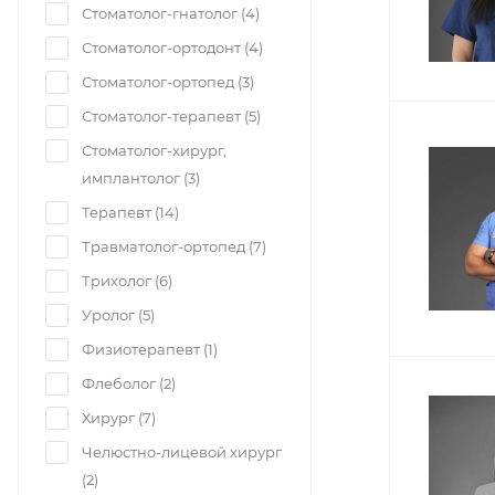
Стоматолог-гнатолог (
4
)
Стоматолог-ортодонт (
4
)
Стоматолог-ортопед (
3
)
Стоматолог-терапевт (
5
)
Стоматолог-хирург,
имплантолог (
3
)
Терапевт (
14
)
Травматолог-ортопед (
7
)
Трихолог (
6
)
Уролог (
5
)
Физиотерапевт (
1
)
Флеболог (
2
)
Хирург (
7
)
Челюстно-лицевой хирург
(
2
)