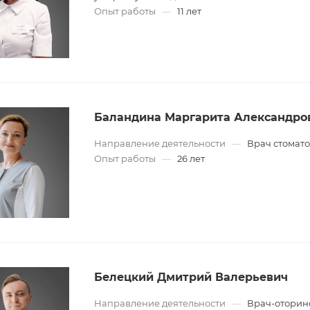
Опыт работы
—
11 лет
Баландина Маргарита Александро
Направление деятельности
—
Врач стомато
Опыт работы
—
26 лет
Белецкий Дмитрий Валерьевич
Направление деятельности
—
Врач-оторин