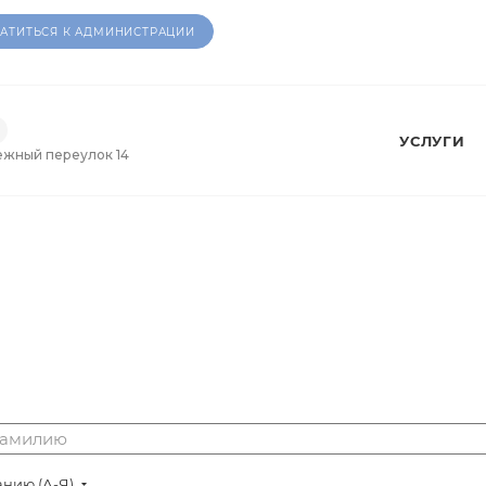
АТИТЬСЯ К АДМИНИСТРАЦИИ
УСЛУГИ
ежный переулок 14
нию (А-Я)