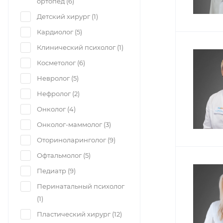
ортопед (
6
)
Детский хирург (
1
)
Кардиолог (
5
)
Клинический психолог (
1
)
Косметолог (
6
)
Невролог (
5
)
Нефролог (
2
)
Онколог (
4
)
Онколог-маммолог (
3
)
Оториноларинголог (
9
)
Офтальмолог (
5
)
Педиатр (
9
)
Перинатальный психолог
(
1
)
Пластический хирург (
12
)