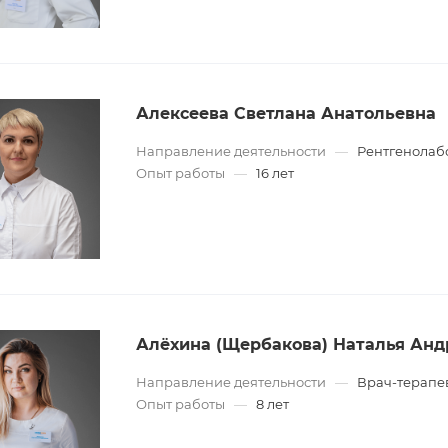
Алексеева Светлана Анатольевна
Направление деятельности
—
Рентгенолаб
Опыт работы
—
16 лет
Алёхина (Щербакова) Наталья Анд
Направление деятельности
—
Врач-терапе
Опыт работы
—
8 лет