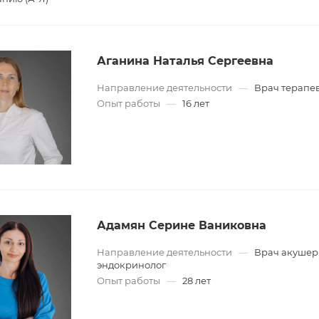
Аганина Наталья Сергеевна
Направление деятельности
—
Врач терапе
Опыт работы
—
16 лет
Адамян Серине Ваниковна
Направление деятельности
—
Врач акушер
эндокринолог
Опыт работы
—
28 лет