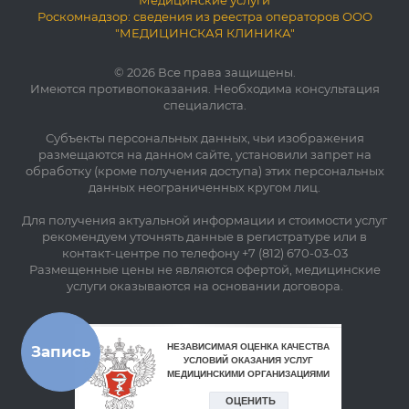
"Медицинские услуги"
Роскомнадзор: сведения из реестра операторов ООО
"МЕДИЦИНСКАЯ КЛИНИКА"
© 2026 Все права защищены.
Имеются противопоказания. Необходима консультация
специалиста.
Субъекты персональных данных, чьи изображения
размещаются на данном сайте, установили запрет на
обработку (кроме получения доступа) этих персональных
данных неограниченных кругом лиц.
Для получения актуальной информации и стоимости услуг
рекомендуем уточнять данные в регистратуре или в
контакт-центре по телефону +7 (812) 670-03-03
Размещенные цены не являются офертой, медицинские
услуги оказываются на основании договора.
Запись