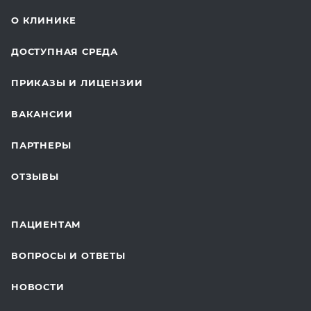
СТОМАТОЛОГИЯ
О КЛИНИКЕ
ОТДЕЛЕНИЕ ХИРУРГИИ
ДОСТУПНАЯ СРЕДА
КОСМЕТОЛОГИЯ
ПРИКАЗЫ И ЛИЦЕНЗИИ
ВОССТАНОВИТЕЛЬНАЯ МЕДИЦИНА
ВАКАНСИИ
СТАЦИОНАР И ВЫЕЗДНАЯ СЛУЖБА
ПАРТНЕРЫ
ПЛАСТИЧЕСКАЯ ХИРУРГИЯ
ОТЗЫВЫ
ЛАБОРАТОРНЫЕ ИССЛЕДОВАНИЯ
ВАКЦИНАЦИЯ
ПАЦИЕНТАМ
ОНКОЛОГИЯ
ВОПРОСЫ И ОТВЕТЫ
ТЕЛЕМЕДИЦИНА
НОВОСТИ
ДЛЯ БУДУЩИХ МАМ