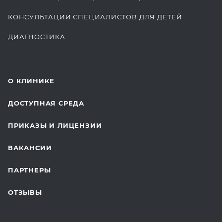
КОНСУЛЬТАЦИИ СПЕЦИАЛИСТОВ ДЛЯ ДЕТЕЙ
ДИАГНОСТИКА
КОМПЛЕКСНЫЕ ОСМОТРЫ
СТОМАТОЛОГИЯ
О КЛИНИКЕ
ОТДЕЛЕНИЕ ХИРУРГИИ
ДОСТУПНАЯ СРЕДА
КОСМЕТОЛОГИЯ
ПРИКАЗЫ И ЛИЦЕНЗИИ
ВОССТАНОВИТЕЛЬНАЯ МЕДИЦИНА
ВАКАНСИИ
СТАЦИОНАР И ВЫЕЗДНАЯ СЛУЖБА
ПАРТНЕРЫ
ПЛАСТИЧЕСКАЯ ХИРУРГИЯ
ОТЗЫВЫ
ЛАБОРАТОРНЫЕ ИССЛЕДОВАНИЯ
ВАКЦИНАЦИЯ