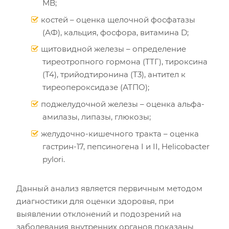
МB;
костей – оценка щелочной фосфатазы
(АФ), кальция, фосфора, витамина D;
щитовидной железы – определение
тиреотропного гормона (ТТГ), тироксина
(Т4), трийодтиронина (Т3), антител к
тиреопероксидазе (АТПО);
поджелудочной железы – оценка альфа-
амилазы, липазы, глюкозы;
желудочно-кишечного тракта – оценка
гастрин-17, пепсиногена I и II, Helicobacter
pylori.
Данный анализ является первичным методом
диагностики для оценки здоровья, при
выявлении отклонений и подозрений на
заболевания внутренних органов показаны