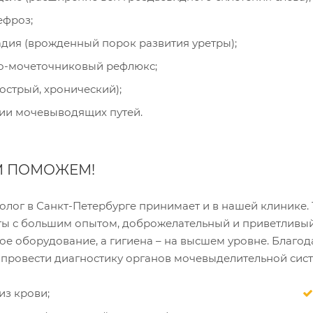
фроз;
дия (врожденный порок развития уретры);
-мочеточниковый рефлюкс;
(острый, хронический);
и мочевыводящих путей.
М ПОМОЖЕМ!
олог в Санкт-Петербурге принимает и в нашей клинике
ты с большим опытом, доброжелательный и приветливый
е оборудование, а гигиена – на высшем уровне. Благода
провести диагностику органов мочевыделительной сист
из крови;