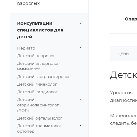
взрослых
Опер
Консультации
специалистов для
детей
Педиатр
ЦЕНЫ
Детский невролог
Детский аллерголог-
иммунолог
Детск
Детский гастроэнтеролог
Детский гинеколог
Детский кардиолог
Урология –
Детский
диагностик
оториноларинголог
(ЛОР)
Мочеполова
Детский офтальмолог
следить, б
Детский травматолог-
ортопед