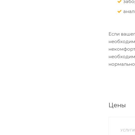
забо
анал
Если ваше
необходимо
некомфортн
необходимы
нормально
Цены
УСЛУГИ