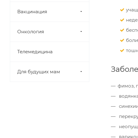
учащ
Вакцинация
неде
бесп
Онкология
боли
тошн
Телемедицина
Заболе
Для будущих мам
фимоз, 
водянка
синехии
перекру
неопуще
варикоц