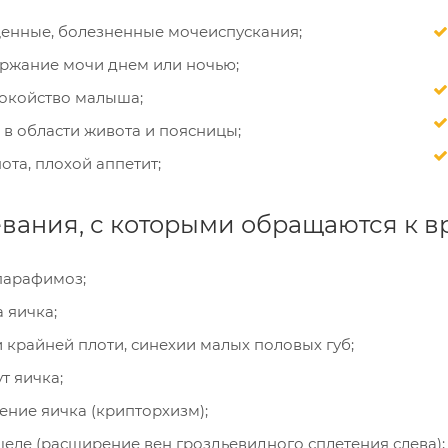
енные, болезненные мочеиспускания;
ржание мочи днем или ночью;
окойство малыша;
 в области живота и поясницы;
ота, плохой аппетит;
вания, с которыми обращаются к вр
парафимоз;
 яичка;
 крайней плоти, синехии малых половых губ;
т яичка;
ние яичка (крипторхизм);
еле (расширение вен гроздьевидного сплетения слева);