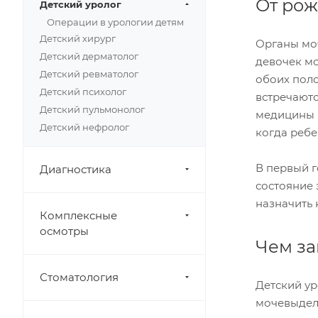
От ро
Детский уролог
Операции в урологии детям
Детский хирург
Органы моч
Детский дерматолог
девочек мо
Детский ревматолог
обоих пол
Детский психолог
встречаютс
Детский пульмонолог
медицины б
Детский нефролог
когда ребе
В первый г
Диагностика
состояние 
назначить 
Комплексные
осмотры
Чем за
Стоматология
Детский ур
мочевыдел