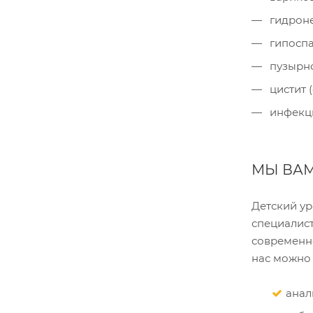
гидроне
гипоспа
пузырно
цистит 
инфекци
МЫ ВА
Детский ур
специалис
современно
нас можно 
анал