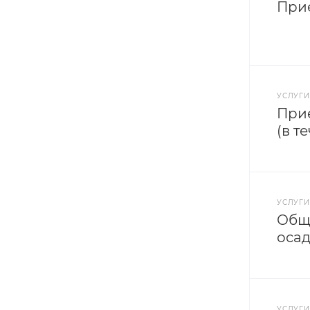
Прие
УСЛУГИ
Прие
(в т
УСЛУГИ
Общи
осад
УСЛУГИ