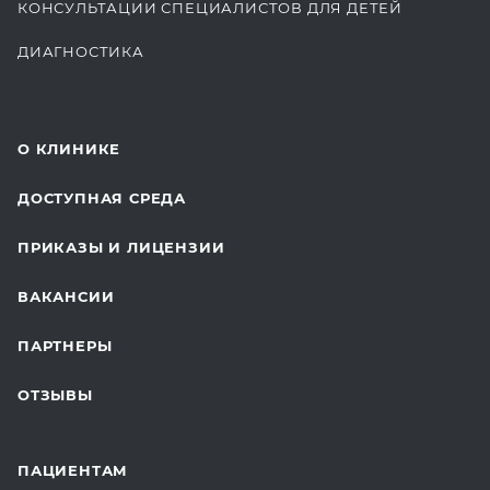
КОНСУЛЬТАЦИИ СПЕЦИАЛИСТОВ ДЛЯ ДЕТЕЙ
ДИАГНОСТИКА
КОМПЛЕКСНЫЕ ОСМОТРЫ
СТОМАТОЛОГИЯ
О КЛИНИКЕ
ОТДЕЛЕНИЕ ХИРУРГИИ
ДОСТУПНАЯ СРЕДА
КОСМЕТОЛОГИЯ
ПРИКАЗЫ И ЛИЦЕНЗИИ
ВОССТАНОВИТЕЛЬНАЯ МЕДИЦИНА
ВАКАНСИИ
СТАЦИОНАР И ВЫЕЗДНАЯ СЛУЖБА
ПАРТНЕРЫ
ПЛАСТИЧЕСКАЯ ХИРУРГИЯ
ОТЗЫВЫ
ЛАБОРАТОРНЫЕ ИССЛЕДОВАНИЯ
ВАКЦИНАЦИЯ
ПАЦИЕНТАМ
ОНКОЛОГИЯ