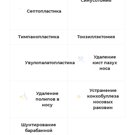
Синусотомия
Септопластика
Тимпанопластика
Тонзиллэктомия
Удаление
Увулопалатопластика
кист пазух
носа
Устранение
Удаление
конхобуллеза
полипов в
носовых
носу
раковин
Шунтирование
барабанной