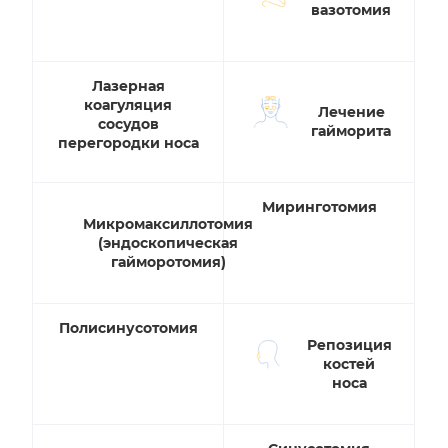
вазотомия
Лазерная
коагуляция
Лечение
сосудов
гайморита
перегородки носа
Миринготомия
Микромаксиллотомия
(эндоскопическая
гайморотомия)
Полисинусотомия
Репозиция
костей
носа