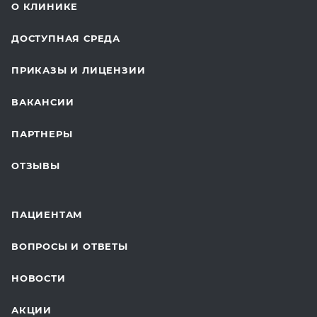
СТОМАТОЛОГИЯ
О КЛИНИКЕ
ОТДЕЛЕНИЕ ХИРУРГИИ
ДОСТУПНАЯ СРЕДА
КОСМЕТОЛОГИЯ
ПРИКАЗЫ И ЛИЦЕНЗИИ
ВОССТАНОВИТЕЛЬНАЯ МЕДИЦИНА
ВАКАНСИИ
СТАЦИОНАР И ВЫЕЗДНАЯ СЛУЖБА
ПАРТНЕРЫ
ПЛАСТИЧЕСКАЯ ХИРУРГИЯ
ОТЗЫВЫ
ЛАБОРАТОРНЫЕ ИССЛЕДОВАНИЯ
ВАКЦИНАЦИЯ
ПАЦИЕНТАМ
ОНКОЛОГИЯ
ВОПРОСЫ И ОТВЕТЫ
ТЕЛЕМЕДИЦИНА
НОВОСТИ
ДЛЯ БУДУЩИХ МАМ
АКЦИИ