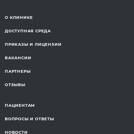
КОМПЛЕКСНЫЕ ОСМОТРЫ
СТОМАТОЛОГИЯ
О КЛИНИКЕ
ОТДЕЛЕНИЕ ХИРУРГИИ
ДОСТУПНАЯ СРЕДА
КОСМЕТОЛОГИЯ
ПРИКАЗЫ И ЛИЦЕНЗИИ
ВОССТАНОВИТЕЛЬНАЯ МЕДИЦИНА
ВАКАНСИИ
СТАЦИОНАР И ВЫЕЗДНАЯ СЛУЖБА
ПАРТНЕРЫ
ПЛАСТИЧЕСКАЯ ХИРУРГИЯ
ОТЗЫВЫ
ЛАБОРАТОРНЫЕ ИССЛЕДОВАНИЯ
ВАКЦИНАЦИЯ
ПАЦИЕНТАМ
ОНКОЛОГИЯ
ВОПРОСЫ И ОТВЕТЫ
ТЕЛЕМЕДИЦИНА
НОВОСТИ