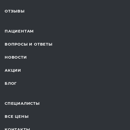
ПЛАСТИЧЕСКАЯ ХИРУРГИЯ
ОТЗЫВЫ
ЛАБОРАТОРНЫЕ ИССЛЕДОВАНИЯ
ВАКЦИНАЦИЯ
ПАЦИЕНТАМ
ОНКОЛОГИЯ
ВОПРОСЫ И ОТВЕТЫ
ТЕЛЕМЕДИЦИНА
НОВОСТИ
ДЛЯ БУДУЩИХ МАМ
АКЦИИ
БЛОГ
СПЕЦИАЛИСТЫ
ВСЕ ЦЕНЫ
КОНТАКТЫ