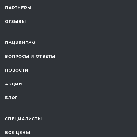
ПАРТНЕРЫ
ПЛАСТИЧЕСКАЯ ХИРУРГИЯ
ОТЗЫВЫ
ЛАБОРАТОРНЫЕ ИССЛЕДОВАНИЯ
ВАКЦИНАЦИЯ
ПАЦИЕНТАМ
ОНКОЛОГИЯ
ВОПРОСЫ И ОТВЕТЫ
ТЕЛЕМЕДИЦИНА
НОВОСТИ
ДЛЯ БУДУЩИХ МАМ
АКЦИИ
БЛОГ
СПЕЦИАЛИСТЫ
ВСЕ ЦЕНЫ