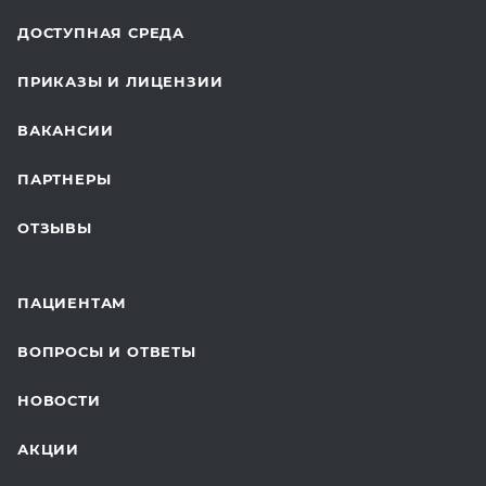
ОТДЕЛЕНИЕ ХИРУРГИИ
ДОСТУПНАЯ СРЕДА
КОСМЕТОЛОГИЯ
ПРИКАЗЫ И ЛИЦЕНЗИИ
ВОССТАНОВИТЕЛЬНАЯ МЕДИЦИНА
ВАКАНСИИ
СТАЦИОНАР И ВЫЕЗДНАЯ СЛУЖБА
ПАРТНЕРЫ
ПЛАСТИЧЕСКАЯ ХИРУРГИЯ
ОТЗЫВЫ
ЛАБОРАТОРНЫЕ ИССЛЕДОВАНИЯ
ВАКЦИНАЦИЯ
ПАЦИЕНТАМ
ОНКОЛОГИЯ
ВОПРОСЫ И ОТВЕТЫ
ТЕЛЕМЕДИЦИНА
НОВОСТИ
ДЛЯ БУДУЩИХ МАМ
АКЦИИ