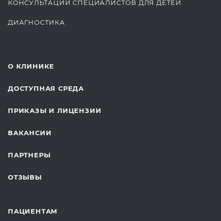
КОНСУЛЬТАЦИИ СПЕЦИАЛИСТОВ ДЛЯ ДЕТЕЙ
ДИАГНОСТИКА
КОМПЛЕКСНЫЕ ОСМОТРЫ
СТОМАТОЛОГИЯ
О КЛИНИКЕ
ОТДЕЛЕНИЕ ХИРУРГИИ
ДОСТУПНАЯ СРЕДА
КОСМЕТОЛОГИЯ
ПРИКАЗЫ И ЛИЦЕНЗИИ
ВОССТАНОВИТЕЛЬНАЯ МЕДИЦИНА
ВАКАНСИИ
СТАЦИОНАР И ВЫЕЗДНАЯ СЛУЖБА
ПАРТНЕРЫ
ПЛАСТИЧЕСКАЯ ХИРУРГИЯ
ОТЗЫВЫ
ЛАБОРАТОРНЫЕ ИССЛЕДОВАНИЯ
ВАКЦИНАЦИЯ
ПАЦИЕНТАМ
ОНКОЛОГИЯ