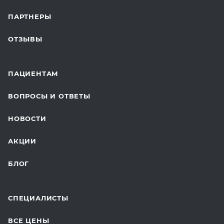
СТАЦИОНАР И ВЫЕЗДНАЯ СЛУЖБА
ПАРТНЕРЫ
ПЛАСТИЧЕСКАЯ ХИРУРГИЯ
ОТЗЫВЫ
ЛАБОРАТОРНЫЕ ИССЛЕДОВАНИЯ
ВАКЦИНАЦИЯ
ПАЦИЕНТАМ
ОНКОЛОГИЯ
ВОПРОСЫ И ОТВЕТЫ
ТЕЛЕМЕДИЦИНА
НОВОСТИ
ДЛЯ БУДУЩИХ МАМ
АКЦИИ
БЛОГ
СПЕЦИАЛИСТЫ
ВСЕ ЦЕНЫ