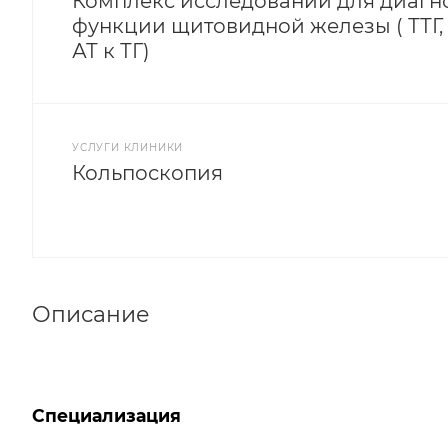
Комплекс исследований для диагн
функции щитовидной железы ( ТТГ, Т3
АТ к ТГ)
УСЛУГИ КЛИНИКИ
Кольпоскопия
Описание
Специализация