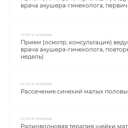
врача акушера-гинеколога, перви
УСЛУГИ КЛИНИКИ
Прием (осмотр, консультация) вед
врача акушера-гинеколога, повторн
недель)
УСЛУГИ КЛИНИКИ
Рассечение синехий малых половы
УСЛУГИ КЛИНИКИ
Радиоволновая терапия шейки мат