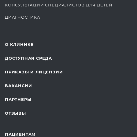
КОНСУЛЬТАЦИИ СПЕЦИАЛИСТОВ ДЛЯ ДЕТЕЙ
ДИАГНОСТИКА
КОМПЛЕКСНЫЕ ОСМОТРЫ
СТОМАТОЛОГИЯ
О КЛИНИКЕ
ОТДЕЛЕНИЕ ХИРУРГИИ
ДОСТУПНАЯ СРЕДА
КОСМЕТОЛОГИЯ
ПРИКАЗЫ И ЛИЦЕНЗИИ
ВОССТАНОВИТЕЛЬНАЯ МЕДИЦИНА
ВАКАНСИИ
СТАЦИОНАР И ВЫЕЗДНАЯ СЛУЖБА
ПАРТНЕРЫ
ПЛАСТИЧЕСКАЯ ХИРУРГИЯ
ОТЗЫВЫ
ЛАБОРАТОРНЫЕ ИССЛЕДОВАНИЯ
ВАКЦИНАЦИЯ
ПАЦИЕНТАМ