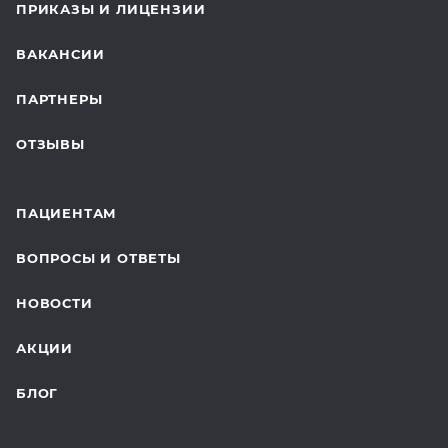
ПРИКАЗЫ И ЛИЦЕНЗИИ
ВОССТАНОВИТЕЛЬНАЯ МЕДИЦИНА
ВАКАНСИИ
СТАЦИОНАР И ВЫЕЗДНАЯ СЛУЖБА
ПАРТНЕРЫ
ПЛАСТИЧЕСКАЯ ХИРУРГИЯ
ОТЗЫВЫ
ЛАБОРАТОРНЫЕ ИССЛЕДОВАНИЯ
ВАКЦИНАЦИЯ
ПАЦИЕНТАМ
ОНКОЛОГИЯ
ВОПРОСЫ И ОТВЕТЫ
ТЕЛЕМЕДИЦИНА
НОВОСТИ
ДЛЯ БУДУЩИХ МАМ
АКЦИИ
БЛОГ