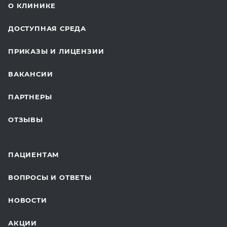
СТОМАТОЛОГИЯ
О КЛИНИКЕ
ОТДЕЛЕНИЕ ХИРУРГИИ
ДОСТУПНАЯ СРЕДА
КОСМЕТОЛОГИЯ
ПРИКАЗЫ И ЛИЦЕНЗИИ
ВОССТАНОВИТЕЛЬНАЯ МЕДИЦИНА
ВАКАНСИИ
СТАЦИОНАР И ВЫЕЗДНАЯ СЛУЖБА
ПАРТНЕРЫ
ПЛАСТИЧЕСКАЯ ХИРУРГИЯ
ОТЗЫВЫ
ЛАБОРАТОРНЫЕ ИССЛЕДОВАНИЯ
ВАКЦИНАЦИЯ
ПАЦИЕНТАМ
ОНКОЛОГИЯ
ВОПРОСЫ И ОТВЕТЫ
ТЕЛЕМЕДИЦИНА
НОВОСТИ
ДЛЯ БУДУЩИХ МАМ
АКЦИИ