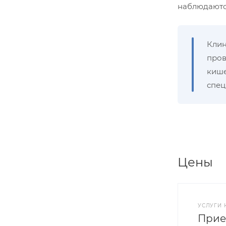
наблюдаются
Клин
пров
кише
спец
Цены
УСЛУГИ 
Прие