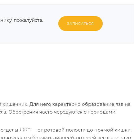
инику, пожалуйста,
ЗАПИСАТЬСЯ
 кишечник. Для него характерно образование язв на
ула. Обострения часто чередуются с периодами
 отделы ЖКТ — от ротовой полости до прямой кишки.
ровождается болями, диареей, потерей веса, нередко