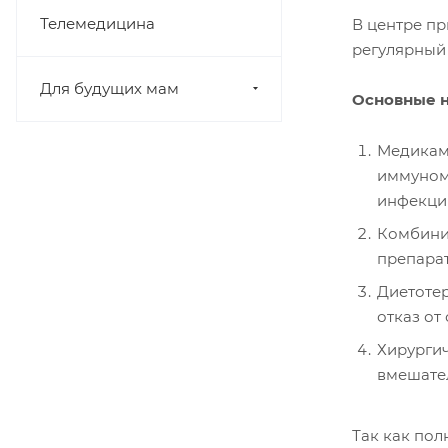
Телемедицина
В центре п
регулярный 
Для будущих мам
Основные н
Медикаме
иммуном
инфекции
Комбинир
препарат
Диетотер
отказ от
Хирургич
вмешател
Так как пол