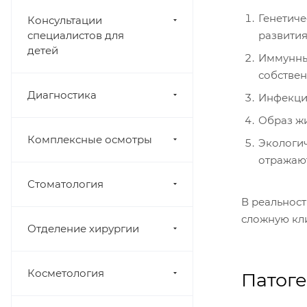
Генетиче
Консультации
специалистов для
развития
детей
Иммунные
собствен
Диагностика
Инфекции
Образ жи
Комплексные осмотры
Экологич
отражают
Стоматология
В реальнос
сложную кл
Отделение хирургии
Косметология
Патог