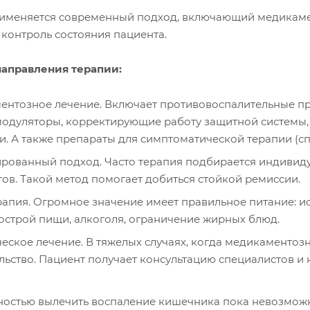
рименяется современный подход, включающий медикаме
контроль состояния пациента.
аправления терапии:
нтозное лечение. Включает противовоспалительные пр
одуляторы, корректирующие работу защитной системы,
. А также препараты для симптоматической терапии (сп
ованный подход. Часто терапия подбирается индивиду
ов. Такой метод помогает добиться стойкой ремиссии.
апия. Огромное значение имеет правильное питание: ис
 острой пищи, алкоголя, ограничение жирных блюд.
еское лечение. В тяжелых случаях, когда медикаменто
ьство. Пациент получает консультацию специалистов и 
ностью вылечить воспаление кишечника пока невозможн