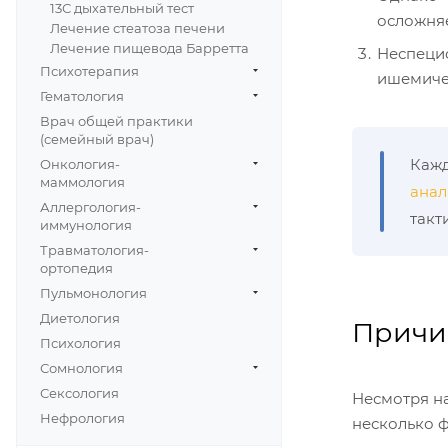
13С дыхательный тест
осложняе
Лечение стеатоза печени
Лечение пищевода Барретта
Неспециф
Психотерапия
ишемичес
Гематология
Врач общей практики
(семейный врач)
Кажд
Онкология-
маммология
анал
Аллергология-
такт
иммунология
Травматология-
ортопедия
Пульмонология
Диетология
Причи
Психология
Сомнология
Сексология
Несмотря н
Нефрология
несколько ф