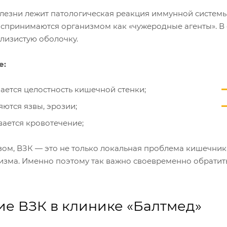
олезни лежит патологическая реакция иммунной системы
спринимаются организмом как «чужеродные агенты». В 
лизистую оболочку.
е:
ается целостность кишечной стенки;
яются язвы, эрозии;
вается кровотечение;
ом, ВЗК — это не только локальная проблема кишечника
изма. Именно поэтому так важно своевременно обратить
е ВЗК в клинике «Балтмед»