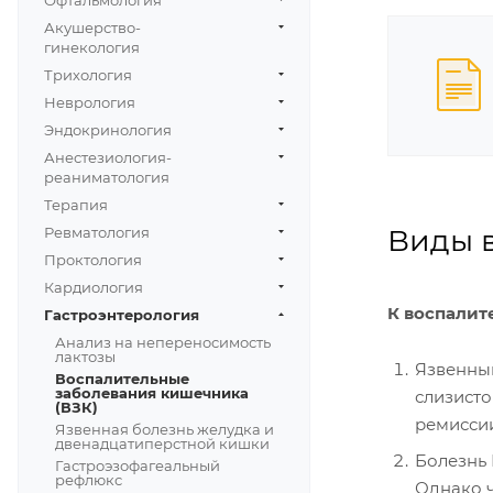
Офтальмология
Акушерство-
гинекология
Трихология
Неврология
Эндокринология
Анестезиология-
реаниматология
Терапия
Виды 
Ревматология
Проктология
Кардиология
К воспалит
Гастроэнтерология
Анализ на непереносимость
лактозы
Язвенный
Воспалительные
заболевания кишечника
слизисто
(ВЗК)
ремисси
Язвенная болезнь желудка и
двенадцатиперстной кишки
Болезнь 
Гастроэзофагеальный
рефлюкс
Однако ч