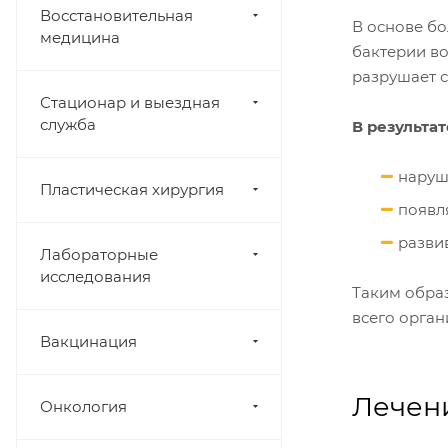
Восстановительная
В основе б
медицина
бактерии во
разрушает с
Стационар и выездная
служба
В результат
наруш
Пластическая хирургия
появл
разви
Лабораторные
исследования
Таким образ
всего орган
Вакцинация
Лечени
Онкология