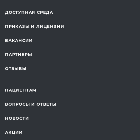
ОТДЕЛЕНИЕ ХИРУРГИИ
ДОСТУПНАЯ СРЕДА
КОСМЕТОЛОГИЯ
ПРИКАЗЫ И ЛИЦЕНЗИИ
ВОССТАНОВИТЕЛЬНАЯ МЕДИЦИНА
ВАКАНСИИ
СТАЦИОНАР И ВЫЕЗДНАЯ СЛУЖБА
ПАРТНЕРЫ
ПЛАСТИЧЕСКАЯ ХИРУРГИЯ
ОТЗЫВЫ
ЛАБОРАТОРНЫЕ ИССЛЕДОВАНИЯ
ВАКЦИНАЦИЯ
ПАЦИЕНТАМ
ОНКОЛОГИЯ
ВОПРОСЫ И ОТВЕТЫ
ТЕЛЕМЕДИЦИНА
НОВОСТИ
ДЛЯ БУДУЩИХ МАМ
АКЦИИ