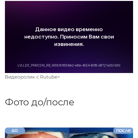
Видеоролик c Rutube
>
Фото до/после