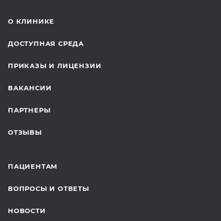
СТОМАТОЛОГИЯ
О КЛИНИКЕ
ОТДЕЛЕНИЕ ХИРУРГИИ
ДОСТУПНАЯ СРЕДА
КОСМЕТОЛОГИЯ
ПРИКАЗЫ И ЛИЦЕНЗИИ
ВОССТАНОВИТЕЛЬНАЯ МЕДИЦИНА
ВАКАНСИИ
СТАЦИОНАР И ВЫЕЗДНАЯ СЛУЖБА
ПАРТНЕРЫ
ПЛАСТИЧЕСКАЯ ХИРУРГИЯ
ОТЗЫВЫ
ЛАБОРАТОРНЫЕ ИССЛЕДОВАНИЯ
ВАКЦИНАЦИЯ
ПАЦИЕНТАМ
ОНКОЛОГИЯ
ВОПРОСЫ И ОТВЕТЫ
ТЕЛЕМЕДИЦИНА
НОВОСТИ
ДЛЯ БУДУЩИХ МАМ