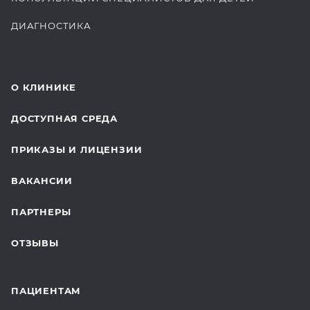
ДИАГНОСТИКА
КОМПЛЕКСНЫЕ ОСМОТРЫ
СТОМАТОЛОГИЯ
О КЛИНИКЕ
ОТДЕЛЕНИЕ ХИРУРГИИ
ДОСТУПНАЯ СРЕДА
КОСМЕТОЛОГИЯ
ПРИКАЗЫ И ЛИЦЕНЗИИ
ВОССТАНОВИТЕЛЬНАЯ МЕДИЦИНА
ВАКАНСИИ
СТАЦИОНАР И ВЫЕЗДНАЯ СЛУЖБА
ПАРТНЕРЫ
ПЛАСТИЧЕСКАЯ ХИРУРГИЯ
ОТЗЫВЫ
ЛАБОРАТОРНЫЕ ИССЛЕДОВАНИЯ
ВАКЦИНАЦИЯ
ПАЦИЕНТАМ
ОНКОЛОГИЯ