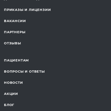
КОСМЕТОЛОГИЯ
ПРИКАЗЫ И ЛИЦЕНЗИИ
ВОССТАНОВИТЕЛЬНАЯ МЕДИЦИНА
ВАКАНСИИ
СТАЦИОНАР И ВЫЕЗДНАЯ СЛУЖБА
ПАРТНЕРЫ
ПЛАСТИЧЕСКАЯ ХИРУРГИЯ
ОТЗЫВЫ
ЛАБОРАТОРНЫЕ ИССЛЕДОВАНИЯ
ВАКЦИНАЦИЯ
ПАЦИЕНТАМ
ОНКОЛОГИЯ
ВОПРОСЫ И ОТВЕТЫ
ТЕЛЕМЕДИЦИНА
НОВОСТИ
ДЛЯ БУДУЩИХ МАМ
АКЦИИ
БЛОГ