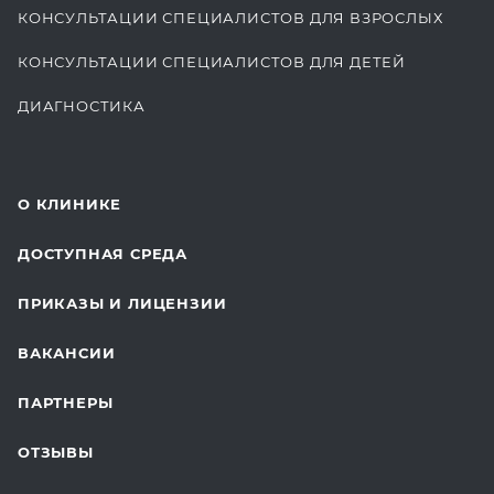
КОНСУЛЬТАЦИИ СПЕЦИАЛИСТОВ ДЛЯ ВЗРОСЛЫХ
КОНСУЛЬТАЦИИ СПЕЦИАЛИСТОВ ДЛЯ ДЕТЕЙ
ДИАГНОСТИКА
КОМПЛЕКСНЫЕ ОСМОТРЫ
СТОМАТОЛОГИЯ
О КЛИНИКЕ
ОТДЕЛЕНИЕ ХИРУРГИИ
ДОСТУПНАЯ СРЕДА
КОСМЕТОЛОГИЯ
ПРИКАЗЫ И ЛИЦЕНЗИИ
ВОССТАНОВИТЕЛЬНАЯ МЕДИЦИНА
ВАКАНСИИ
СТАЦИОНАР И ВЫЕЗДНАЯ СЛУЖБА
ПАРТНЕРЫ
ПЛАСТИЧЕСКАЯ ХИРУРГИЯ
ОТЗЫВЫ
ЛАБОРАТОРНЫЕ ИССЛЕДОВАНИЯ