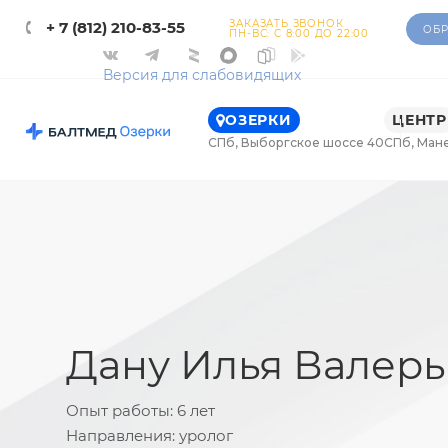
ЗАКАЗАТЬ ЗВОНОК
+ 7 (812) 210-83-55
ОБР
ПН-ВС: С 8:00 ДО 22:00
Версия для слабовидящих
ОЗЕРКИ
ЦЕНТР
СПб, Выборгское шоссе 40
СПб, Ман
Дану Илья Валер
Опыт работы:
6 лет
Направления:
уролог