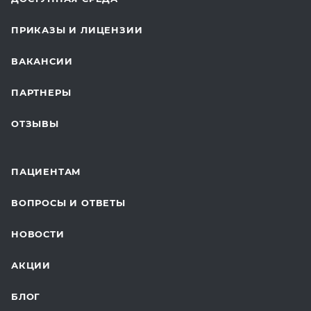
КОСМЕТОЛОГИЯ
ПРИКАЗЫ И ЛИЦЕНЗИИ
ВОССТАНОВИТЕЛЬНАЯ МЕДИЦИНА
ВАКАНСИИ
СТАЦИОНАР И ВЫЕЗДНАЯ СЛУЖБА
ПАРТНЕРЫ
ПЛАСТИЧЕСКАЯ ХИРУРГИЯ
ОТЗЫВЫ
ЛАБОРАТОРНЫЕ ИССЛЕДОВАНИЯ
ВАКЦИНАЦИЯ
ПАЦИЕНТАМ
ОНКОЛОГИЯ
ВОПРОСЫ И ОТВЕТЫ
ТЕЛЕМЕДИЦИНА
НОВОСТИ
ДЛЯ БУДУЩИХ МАМ
АКЦИИ
БЛОГ