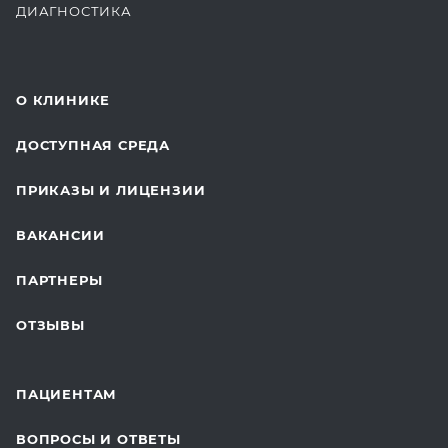
ДИАГНОСТИКА
КОМПЛЕКСНЫЕ ОСМОТРЫ
СТОМАТОЛОГИЯ
О КЛИНИКЕ
ОТДЕЛЕНИЕ ХИРУРГИИ
ДОСТУПНАЯ СРЕДА
КОСМЕТОЛОГИЯ
ПРИКАЗЫ И ЛИЦЕНЗИИ
ВОССТАНОВИТЕЛЬНАЯ МЕДИЦИНА
ВАКАНСИИ
СТАЦИОНАР И ВЫЕЗДНАЯ СЛУЖБА
ПАРТНЕРЫ
ПЛАСТИЧЕСКАЯ ХИРУРГИЯ
ОТЗЫВЫ
ЛАБОРАТОРНЫЕ ИССЛЕДОВАНИЯ
ВАКЦИНАЦИЯ
ПАЦИЕНТАМ
ОНКОЛОГИЯ
ВОПРОСЫ И ОТВЕТЫ