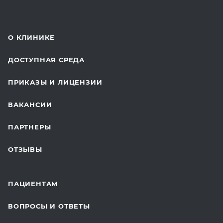
КОМПЛЕКСНЫЕ ОСМОТРЫ
СТОМАТОЛОГИЯ
О КЛИНИКЕ
ОТДЕЛЕНИЕ ХИРУРГИИ
ДОСТУПНАЯ СРЕДА
КОСМЕТОЛОГИЯ
ПРИКАЗЫ И ЛИЦЕНЗИИ
ВОССТАНОВИТЕЛЬНАЯ МЕДИЦИНА
ВАКАНСИИ
СТАЦИОНАР И ВЫЕЗДНАЯ СЛУЖБА
ПАРТНЕРЫ
ПЛАСТИЧЕСКАЯ ХИРУРГИЯ
ОТЗЫВЫ
ЛАБОРАТОРНЫЕ ИССЛЕДОВАНИЯ
ВАКЦИНАЦИЯ
ПАЦИЕНТАМ
ОНКОЛОГИЯ
ВОПРОСЫ И ОТВЕТЫ
ТЕЛЕМЕДИЦИНА