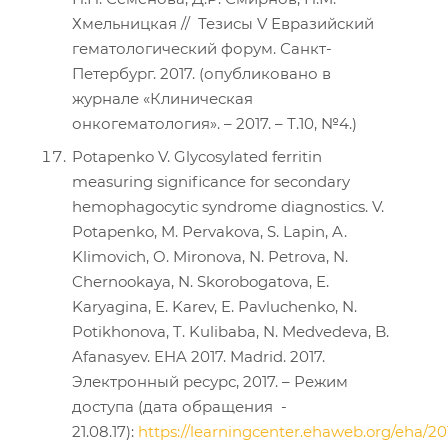
Хмельницкая // Тезисы V Евразийский
гематологический форум. Санкт-
Петербург. 2017. (опубликовано в
журнале «Клиническая
онкогематология». – 2017. – Т.10, №4.)
Potapenko V. Glycosylated ferritin
measuring significance for secondary
hemophagocytic syndrome diagnostics. V.
Potapenko, M. Pervakova, S. Lapin, A.
Klimovich, O. Mironova, N. Petrova, N.
Chernookaya, N. Skorobogatova, E.
Karyagina, E. Karev, E. Pavluchenko, N.
Potikhonova, T. Kulibaba, N. Medvedeva, B.
Afanasyev. EHA 2017. Madrid. 2017.
Электронный ресурс, 2017. – Режим
доступа (дата обращения -
21.08.17):
https://learningcenter.ehaweb.org/eha/20