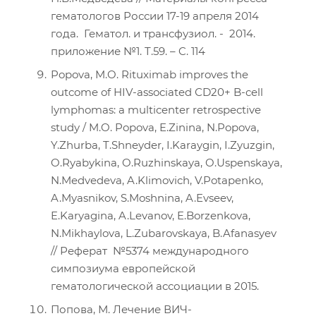
гематологов России 17-19 апреля 2014
года. Гематол. и трансфузиол. - 2014.
приложение №1. T.59. – C. 114
Popova, M.O. Rituximab improves the
outcome of HIV-associated СD20+ B-cell
lymphomas: a multicenter retrospective
study / M.O. Popova, E.Zinina, N.Popova,
Y.Zhurba, T.Shneyder, I.Karaygin, I.Zyuzgin,
O.Ryabykina, O.Ruzhinskaya, O.Uspenskaya,
N.Medvedeva, A.Klimovich, V.Potapenko,
A.Myasnikov, S.Moshnina, A.Evseev,
E.Karyagina, A.Levanov, E.Borzenkova,
N.Mikhaylova, L.Zubarovskaya, B.Afanasyev
// Реферат №5374 международного
симпозиума европейской
гематологической ассоциации в 2015.
Попова, М. Лечение ВИЧ-