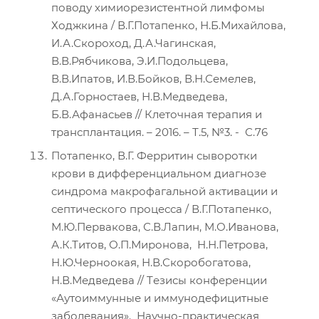
поводу химиорезистентной лимфомы
Ходжкина / В.Г.Потапенко, Н.Б.Михайлова,
И.А.Скороход, Д.А.Чагинская,
В.В.Рябчикова, Э.И.Подольцева,
В.В.Ипатов, И.В.Бойков, В.Н.Семелев,
Д.А.Горностаев, Н.В.Медведева,
Б.В.Афанасьев // Клеточная терапия и
трансплантация. – 2016. – Т.5, №3. - С.76
Потапенко, В.Г. Ферритин сыворотки
крови в дифференциальном диагнозе
синдрома макрофагальной активации и
септического процесса / В.Г.Потапенко,
М.Ю.Первакова, С.В.Лапин, М.О.Иванова,
А.К.Титов, О.П.Миронова, Н.Н.Петрова,
Н.Ю.Черноокая, Н.В.Скоробогатова,
Н.В.Медведева // Tезисы конференции
«Аутоиммунные и иммунодефицитные
заболевания». Научно-практическая