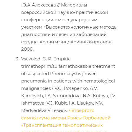
Ю.А.Алексеева // Материалы
всероссийской научно-практической
конференции с международным
участием «Высокотехнологичные методы
диагностики и лечения заболеваний
сердца, крови и эндокринных органов.
2008.
Vsevolod, G. P. Empiric
trimethoprim/sulfamethoxazole treatment
of suspected Pneumocystis jiroveci
pneumonia in patients with hematological
malignancies / V.G. Potapenko, A.V.
Klimovich, I.А. Samorodova, N.А. Kotova, I.V.
Ishmatova, V.J. Kubit, I.А. Lisukov, N.V.
Medvedeva // Тезисы
четвертого
симпозиума имени Раисы Горбачевой
«Трансплантация гемопоэтических