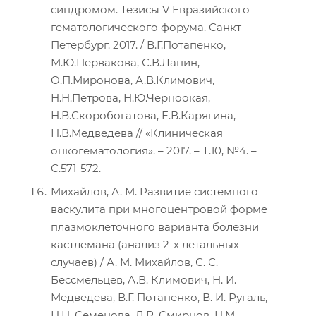
синдромом. Тезисы V Евразийского
гематологического форума. Санкт-
Петербург. 2017. / В.Г.Потапенко,
М.Ю.Первакова, С.В.Лапин,
О.П.Миронова, А.В.Климович,
Н.Н.Петрова, Н.Ю.Черноокая,
Н.В.Скоробогатова, Е.В.Карягина,
Н.В.Медведева // «Клиническая
онкогематология». – 2017. – Т.10, №4. –
С.571-572.
Михайлов, А. М. Развитие системного
васкулита при многоцентровой форме
плазмоклеточного варианта болезни
кастлемана (анализ 2-х летальных
случаев) / А. М. Михайлов, С. С.
Бессмельцев, А.В. Климович, Н. И.
Медведева, В.Г. Потапенко, В. И. Ругаль,
Н.Н. Семенова, Д.Р. Смирнов, Н.М.