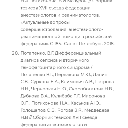
Н.А.Потихонова, В.И Мазуров. // Сборник
тезисов XVII съезда федерации
анестезиологов и реаниматологов.
«Актуальные вопросы
совершенствования анестезиолого-
реанимационной помощи в российской
федерации». С 185. Санкт-Петербург. 2018.
Потапенко, В.Г. Дифференциальный
диагноз сепсиса и вторичного
гемофагоцитарного синдрома /
Потапенко В.Г., Первакова М.Ю., Лапин
С.В., Суркова Е.А., Климович А.В., Петрова
Н.Н., Черноокая Н.Ю., Скоробогатова Н.В.,
Дубкова В.A., Кулибаба Т.Г., Миронова
О.П., Потихонова Н.А., Каськов А.Ю.,
Голощапов О.В., Рогова З.Р., Медведева
Н.В // Сборник тезисов XVII съезда
федерации анестезиологов и