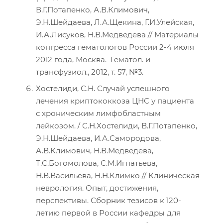
В.Г.Потапенко, А.В.Климович,
Э.Н.Шейдаева, Л.А.Щекина, Г.И.Улейская,
И.А.Лисуков, Н.В.Медведева // Материалы
конгресса гематологов России 2-4 июля
2012 года, Москва. Гематол. и
трансфузиол., 2012, т. 57, №3.
Хостелиди, С.Н. Случай успешного
лечения криптококкоза ЦНС у пациента
с хроническим лимфобластным
лейкозом. / С.Н.Хостелиди, В.Г.Потапенко,
Э.Н.Шейдаева, И.А.Самородова,
А.В.Климович, Н.В.Медведева,
Т.С.Богомолова, С.М.Игнатьева,
Н.В.Васильева, Н.Н.Климко // Клиническая
неврология. Опыт, достижения,
перспективы. Сборник тезисов к 120-
летию первой в России кафедры для