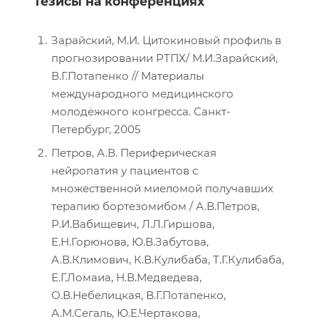
Тезисы на конференциях
Зарайский, М.И. Цитокиновый профиль в
прогнозировании РТПХ/ М.И.Зарайский,
В.Г.Потапенко // Материалы
международного медицинского
молодёжного конгресса. Санкт-
Петербург, 2005
Петров, А.В. Периферическая
нейропатия у пациентов с
множественной миеломой получавших
терапию бортезомибом / А.В.Петров,
Р.И.Вабищевич, Л.Л.Гиршова,
Е.Н.Горюнова, Ю.В.Забутова,
А.В.Климович, К.В.Кулибаба, Т.Г.Кулибаба,
Е.Г.Ломаиа, Н.В.Медведева,
О.В.Небелицкая, В.Г.Потапенко,
А.М.Сегаль, Ю.Е.Чертакова,