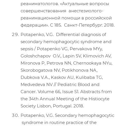
реаниматологов. «Актуальные вопросы
совершенствования анестезиолого-
реанимационной помощи в российской
федерации». С 185. Санкт-Петербург. 2018.
Potapenko, V.G. Differential diagnosis of
secondary hemophagocytic syndrome and
sepsis / Potapenko VG, Pervakova MYy,
Goloshchapov O.V., Lapin SV, Klimovich AV,
Mironova P, Petrova NN, Chernookaya NYu,
Skorobogatova NV, Potikhonova NA,
Dubkova V.A., Kaskov AU, Kulibaba TG,
Medvedeva NV // Pediatric Blood and
Cancer. Volume 66, Issue S1. Abstracts from
the 34th Annual Meeting of the Histiocyte
Society Lisbon, Portugal. 2018.
Potapenko, V.G. Secondary hemophagocytic
syndrome in routine practice of the