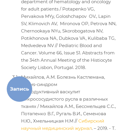
department of hematology and oncology
for adult patients / Potapenko VG,
Pervakova MYy, Goloshchapov OV., Lapin
SV, Klimovich AV, Mironova OP, Petrova NN,
Chernookaya NYu, Skorobogatova NV,
Potikhonova NA, Dubkova VA, Kulibaba TG,
Medvedeva NV // Pediatric Blood and
Cancer. Volume 66, Issue S1. Abstracts from
the 34th Annual Meeting of the Histiocyte
Society Lisbon, Portugal. 2018.
Михайлов, А.М. Болезнь Кастлемана,
роемs-синдром
Запись
и продуктивный васкулит
микрососудистого русла в различных
тканях / Михайлов А.М., Бессмельцев С.С.,
Потапенко В.Г., Ругаль В.И., Семенова
Н.Ю., Хмельницкая Н.М //
Сибирский
научный медицинский журнал
. – 2019. - Т.