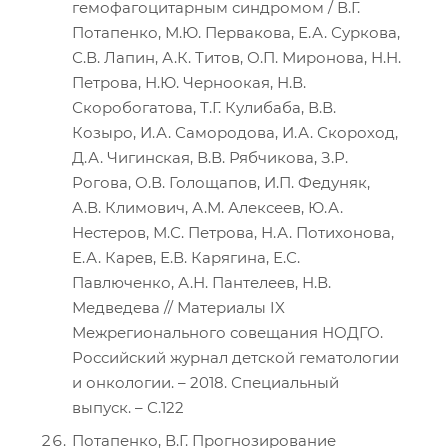
гемофагоцитарным синдромом / В.Г.
Потапенко, М.Ю. Первакова, Е.А. Суркова,
С.В. Лапин, А.К. Титов, О.П. Миронова, Н.Н.
Петрова, Н.Ю. Черноокая, Н.В.
Скоробогатова, Т.Г. Кулибаба, В.В.
Козыро, И.А. Самородова, И.А. Скороход,
Д.А. Чигинская, В.В. Рябчикова, З.Р.
Рогова, О.В. Голощапов, И.П. Федуняк,
А.В. Климович, А.М. Алексеев, Ю.А.
Нестеров, М.С. Петрова, Н.А. Потихонова,
Е.А. Карев, Е.В. Карягина, Е.С.
Павлюченко, А.Н. Пантелеев, Н.В.
Медведева // Материалы IX
Межрегионального совещания НОДГО.
Российский журнал детской гематологии
и онкологии. – 2018. Специальный
выпуск. – С.122
Потапенко, В.Г. Прогнозирование