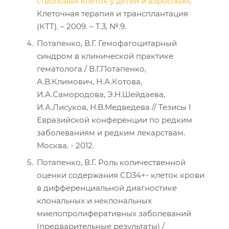
стволовых клеток у детей и взрослых»
.
Клеточная терапия и трансплантация
(КТТ). – 2009. – T.3, №.9.
Потапенко, В.Г. Гемофагоцитарный
синдром в клинической практике
гематолога / В.Г.Потапенко,
А.В.Климович, Н.А.Котова,
И.А.Самородова, Э.Н.Шейдаева,
И.А.Лисуков, Н.В.Медведева // Тезисы I
Евразийской конференции по редким
заболеваниям и редким лекарствам.
Москва. - 2012.
Потапенко, В.Г. Роль количественной
оценки содержания CD34+- клеток крови
в дифференциальной диагностике
клональных и неклональных
миелопролиферативных заболеваний
(предварительные результаты) /