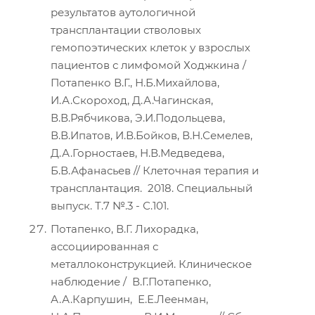
результатов аутологичной
трансплантации стволовых
гемопоэтических клеток у взрослых
пациентов с лимфомой Ходжкина /
Потапенко В.Г., Н.Б.Михайлова,
И.А.Скороход, Д.А.Чагинская,
В.В.Рябчикова, Э.И.Подольцева,
В.В.Ипатов, И.В.Бойков, В.Н.Семелев,
Д.А.Горностаев, Н.В.Медведева,
Б.В.Афанасьев // Клеточная терапия и
трансплантация. 2018. Специальный
выпуск. Т.7 №.3 - С.101.
Потапенко, В.Г. Лихорадка,
ассоциированная с
металлоконструкцией. Клиническое
наблюдение / В.Г.Потапенко,
А.А.Карпушин, Е.Е.Леенман,