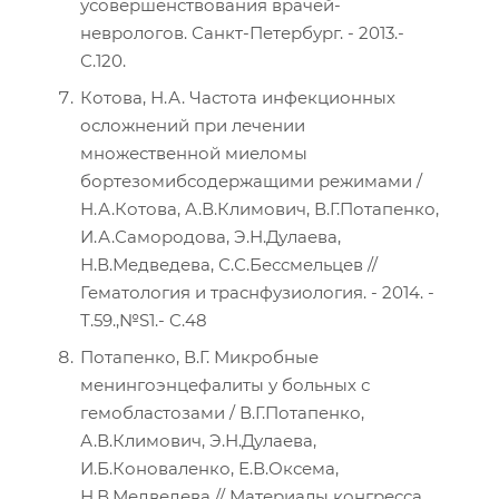
усовершенствования врачей-
неврологов. Санкт-Петербург. - 2013.-
С.120.
Котова, Н.А. Частота инфекционных
осложнений при лечении
множественной миеломы
бортезомибсодержащими режимами /
Н.А.Котова, А.В.Климович, В.Г.Потапенко,
И.А.Самородова, Э.Н.Дулаева,
Н.В.Медведева, С.С.Бессмельцев //
Гематология и траснфузиология. - 2014. -
Т.59.,№S1.- C.48
Потапенко, В.Г. Микробные
менингоэнцефалиты у больных с
гемобластозами / В.Г.Потапенко,
А.В.Климович, Э.Н.Дулаева,
И.Б.Коноваленко, Е.В.Оксема,
Н.В.Медведева // Материалы конгресса