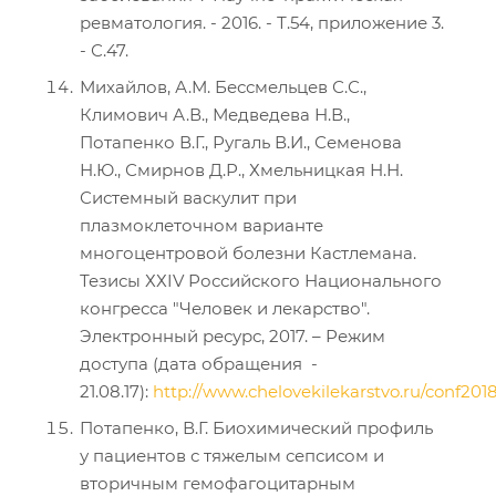
ревматология. - 2016. - Т.54, приложение 3.
- С.47.
Михайлов, А.М. Бессмельцев С.С.,
Климович А.В., Медведева Н.В.,
Потапенко В.Г., Ругаль В.И., Семенова
Н.Ю., Смирнов Д.Р., Хмельницкая Н.Н.
Системный васкулит при
плазмоклеточном варианте
многоцентровой болезни Кастлемана.
Тезисы ХХIV Российского Национального
конгресса "Человек и лекарство".
Электронный ресурс, 2017. – Режим
доступа (дата обращения -
21.08.17):
http://www.chelovekilekarstvo.ru/conf2018
Потапенко, В.Г. Биохимический профиль
у пациентов с тяжелым сепсисом и
вторичным гемофагоцитарным