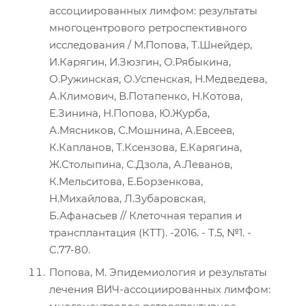
ассоциированных лимфом: результаты
многоцентрового ретроспективного
исследования / М.Попова, Т.Шнейдер,
И.Карягин, И.Зюзгин, О.Рябыкина,
О.Ружинская, О.Успенская, Н.Медведева,
А.Климович, В.Потапенко, Н.Котова,
Е.Зинина, Н.Попова, Ю.Журба,
А.Мясников, С.Мошнина, А.Евсеев,
К.Капланов, Т.Ксензова, Е.Карягина,
Ж.Столыпина, С.Дзола, А.Леванов,
К.Мельситова, Е.Борзенкова,
Н.Михайлова, Л.Зубаровская,
Б.Афанасьев // Клеточная терапия и
трансплантация (КТТ). -2016. - Т.5, №1. -
С.77-80.
Попова, М. Эпидемиология и результаты
лечения ВИЧ-ассоциированных лимфом: