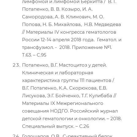
лимфомой и лимфомой Беркитта / В. Г.
Потапенко, В. В. Козыро, И. А.
Самородова, А. В. Климович, М. О.
Попова, Н. Б. Михайлова, Н.В. Медведева
// Материалы IV конгресса гематологов
России 12-14 апреля 2018 года. Гематол. и
трансфузиол. - 2018. Приложение №1.
T.63. – C.95
Потапенко, В.Г. Мастоцитоз у детей.
Клиническая и лабораторная
характеристика группы 111 пациентов /
В.Г. Потапенко, К.А. Скорюкова, Е.В.
Лисукова, Э.Г. Бойченко, Т.Г. Кулибаба //
Материалы IX Межрегионального
совещания НОДГО. Российский журнал
детской гематологии и онкологии. – 2018.
Специальный выпуск. – С.26
Голощапов, О.В. C-реактивный белок,