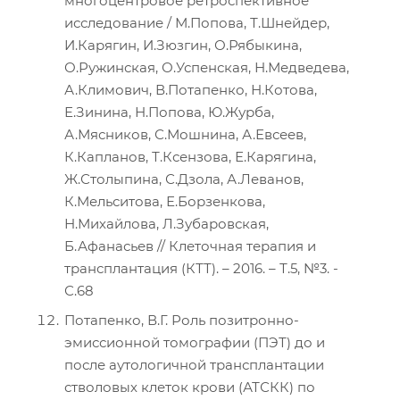
многоцентровое ретроспективное
исследование / М.Попова, Т.Шнейдер,
И.Карягин, И.Зюзгин, О.Рябыкина,
О.Ружинская, О.Успенская, Н.Медведева,
А.Климович, В.Потапенко, Н.Котова,
Е.Зинина, Н.Попова, Ю.Журба,
А.Мясников, С.Мошнина, А.Евсеев,
К.Капланов, Т.Ксензова, Е.Карягина,
Ж.Столыпина, С.Дзола, А.Леванов,
К.Мельситова, Е.Борзенкова,
Н.Михайлова, Л.Зубаровская,
Б.Афанасьев // Клеточная терапия и
трансплантация (КТТ). – 2016. – Т.5, №3. -
С.68
Потапенко, В.Г. Роль позитронно-
эмиссионной томографии (ПЭТ) до и
после аутологичной трансплантации
стволовых клеток крови (АТСКК) по