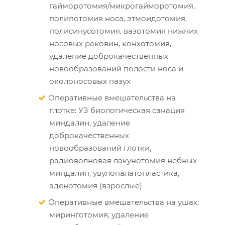
гайморотомия/микрогайморотомия,
полипотомия носа, этмоидотомия,
полисинусотомия, вазотомия нижних
носовых раковин, конхотомия,
удаление доброкачественных
новообразований полости носа и
околоносовых пазух
Оперативные вмешательства на
глотке: УЗ биологическая санация
миндалин, удаление
доброкачественных
новообразований глотки,
радиоволновая лакунотомия нёбных
миндалин, увулопалатопластика,
аденотомия (взрослые)
Оперативные вмешательства на ушах:
миринготомия, удаление