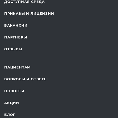
ДОСТУПНАЯ СРЕДА
КОСМЕТОЛОГИЯ
ПРИКАЗЫ И ЛИЦЕНЗИИ
ВОССТАНОВИТЕЛЬНАЯ МЕДИЦИНА
ВАКАНСИИ
СТАЦИОНАР И ВЫЕЗДНАЯ СЛУЖБА
ПАРТНЕРЫ
ПЛАСТИЧЕСКАЯ ХИРУРГИЯ
ОТЗЫВЫ
ЛАБОРАТОРНЫЕ ИССЛЕДОВАНИЯ
ВАКЦИНАЦИЯ
ПАЦИЕНТАМ
ОНКОЛОГИЯ
ВОПРОСЫ И ОТВЕТЫ
ТЕЛЕМЕДИЦИНА
НОВОСТИ
ДЛЯ БУДУЩИХ МАМ
АКЦИИ
БЛОГ