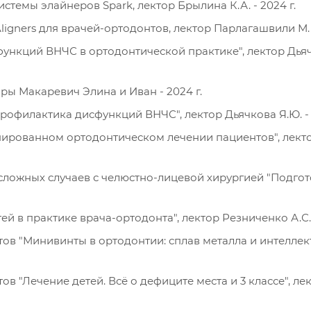
темы элайнеров Spark, лектор Брылина К.А. - 2024 г.
gners для врачей-ортодонтов, лектор Парлагашвили М. -
ункций ВНЧС в ортодонтической практике", лектор Дьяч
ры Макаревич Элина и Иван - 2024 г.
офилактика дисфункций ВНЧС", лектор Дьячкова Я.Ю. - 
нированном ортодонтическом лечении пациентов", лект
ложных случаев с челюстно-лицевой хирургией "Подгот
 в практике врача-ортодонта", лектор Резниченко А.С. -
в "Минивинты в ортодонтии: сплав металла и интеллект
 "Лечение детей. Всё о дефиците места и 3 классе", ле