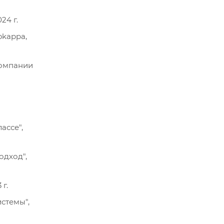
24 г.
okappa,
компании
ассе",
одход",
г.
стемы",