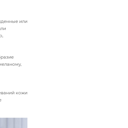
жденные или
или
о,
бразие
меланому,
еваний кожи
е