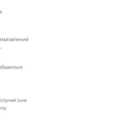
,
 изъязвлений
.
збавиться
 случае они
ому