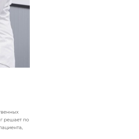
ственных
г решает по
пациента,