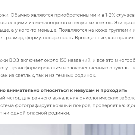
ожи. Обычно являются приобретенными и в 1-2% случаев
остоящими из меланоцитов и невусных клеток. Эти вро
льше, а у кого-то меньше. Появляются на коже группами 
т, размер, форму, поверхность. Врожденные, как правил
и ВОЗ включает около 150 названий, и все это многоо
огут трансформироваться в злокачественную опухоль – 
ак из светлых, так и из темных родинок.
но внимательно относиться к невусам и проходить
й метод для раннего выявления онкологических забол
Система фотографирует кожный покров, проверяет каждо
ет ни одной опасной родинки.