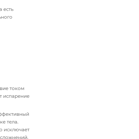
а есть
ьного
твие током
ит испарение
эффективный
е тела.
о исключает
осложнений.