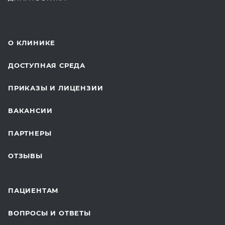
КОМПЛЕКСНЫЕ ОСМОТРЫ
СТОМАТОЛОГИЯ
О КЛИНИКЕ
ОТДЕЛЕНИЕ ХИРУРГИИ
ДОСТУПНАЯ СРЕДА
КОСМЕТОЛОГИЯ
ПРИКАЗЫ И ЛИЦЕНЗИИ
ВОССТАНОВИТЕЛЬНАЯ МЕДИЦИНА
ВАКАНСИИ
СТАЦИОНАР И ВЫЕЗДНАЯ СЛУЖБА
ПАРТНЕРЫ
ПЛАСТИЧЕСКАЯ ХИРУРГИЯ
ОТЗЫВЫ
ЛАБОРАТОРНЫЕ ИССЛЕДОВАНИЯ
ВАКЦИНАЦИЯ
ПАЦИЕНТАМ
ОНКОЛОГИЯ
ВОПРОСЫ И ОТВЕТЫ
ТЕЛЕМЕДИЦИНА