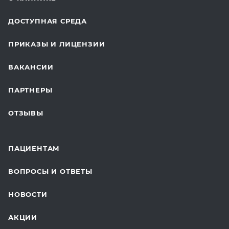
ОТДЕЛЕНИЕ ХИРУРГИИ
ДОСТУПНАЯ СРЕДА
КОСМЕТОЛОГИЯ
ПРИКАЗЫ И ЛИЦЕНЗИИ
ВОССТАНОВИТЕЛЬНАЯ МЕДИЦИНА
ВАКАНСИИ
СТАЦИОНАР И ВЫЕЗДНАЯ СЛУЖБА
ПАРТНЕРЫ
ПЛАСТИЧЕСКАЯ ХИРУРГИЯ
ОТЗЫВЫ
ЛАБОРАТОРНЫЕ ИССЛЕДОВАНИЯ
ВАКЦИНАЦИЯ
ПАЦИЕНТАМ
ОНКОЛОГИЯ
ВОПРОСЫ И ОТВЕТЫ
ТЕЛЕМЕДИЦИНА
НОВОСТИ
ДЛЯ БУДУЩИХ МАМ
АКЦИИ