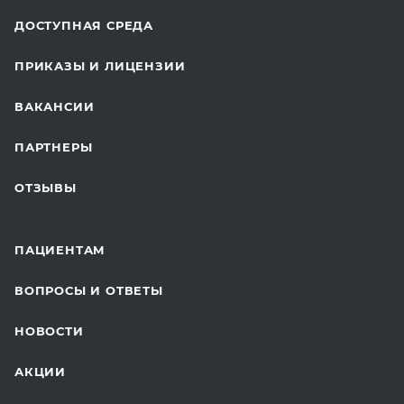
ОТДЕЛЕНИЕ ХИРУРГИИ
ДОСТУПНАЯ СРЕДА
КОСМЕТОЛОГИЯ
ПРИКАЗЫ И ЛИЦЕНЗИИ
ВОССТАНОВИТЕЛЬНАЯ МЕДИЦИНА
ВАКАНСИИ
СТАЦИОНАР И ВЫЕЗДНАЯ СЛУЖБА
ПАРТНЕРЫ
ПЛАСТИЧЕСКАЯ ХИРУРГИЯ
ОТЗЫВЫ
ЛАБОРАТОРНЫЕ ИССЛЕДОВАНИЯ
ВАКЦИНАЦИЯ
ПАЦИЕНТАМ
ОНКОЛОГИЯ
ВОПРОСЫ И ОТВЕТЫ
ТЕЛЕМЕДИЦИНА
НОВОСТИ
ДЛЯ БУДУЩИХ МАМ
АКЦИИ