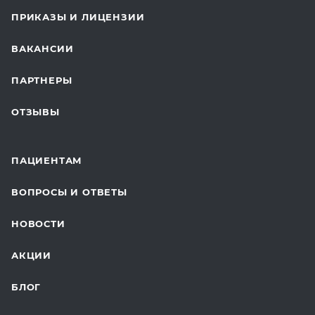
КОСМЕТОЛОГИЯ
ПРИКАЗЫ И ЛИЦЕНЗИИ
ВОССТАНОВИТЕЛЬНАЯ МЕДИЦИНА
ВАКАНСИИ
СТАЦИОНАР И ВЫЕЗДНАЯ СЛУЖБА
ПАРТНЕРЫ
ПЛАСТИЧЕСКАЯ ХИРУРГИЯ
ОТЗЫВЫ
ЛАБОРАТОРНЫЕ ИССЛЕДОВАНИЯ
ВАКЦИНАЦИЯ
ПАЦИЕНТАМ
ОНКОЛОГИЯ
ВОПРОСЫ И ОТВЕТЫ
ТЕЛЕМЕДИЦИНА
НОВОСТИ
ДЛЯ БУДУЩИХ МАМ
АКЦИИ
БЛОГ