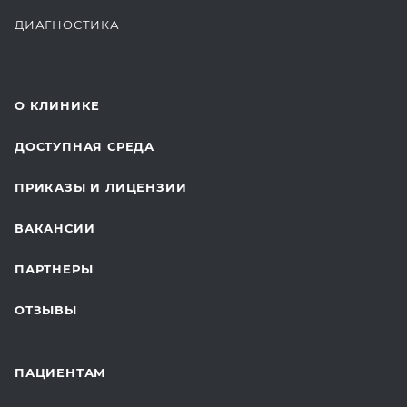
ДИАГНОСТИКА
КОМПЛЕКСНЫЕ ОСМОТРЫ
СТОМАТОЛОГИЯ
О КЛИНИКЕ
ОТДЕЛЕНИЕ ХИРУРГИИ
ДОСТУПНАЯ СРЕДА
КОСМЕТОЛОГИЯ
ПРИКАЗЫ И ЛИЦЕНЗИИ
ВОССТАНОВИТЕЛЬНАЯ МЕДИЦИНА
ВАКАНСИИ
СТАЦИОНАР И ВЫЕЗДНАЯ СЛУЖБА
ПАРТНЕРЫ
ПЛАСТИЧЕСКАЯ ХИРУРГИЯ
ОТЗЫВЫ
ЛАБОРАТОРНЫЕ ИССЛЕДОВАНИЯ
ВАКЦИНАЦИЯ
ПАЦИЕНТАМ
ОНКОЛОГИЯ