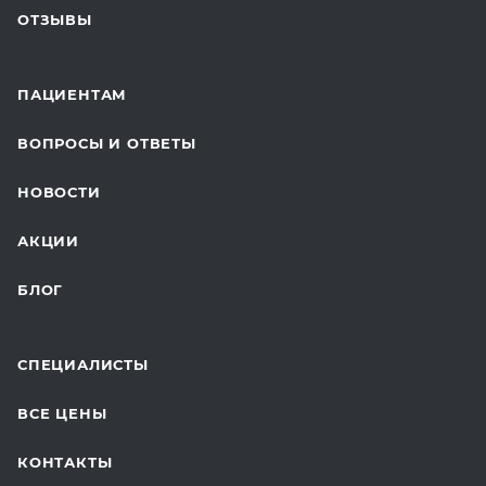
ОТЗЫВЫ
ЛАБОРАТОРНЫЕ ИССЛЕДОВАНИЯ
ВАКЦИНАЦИЯ
ПАЦИЕНТАМ
ОНКОЛОГИЯ
ВОПРОСЫ И ОТВЕТЫ
ТЕЛЕМЕДИЦИНА
НОВОСТИ
ДЛЯ БУДУЩИХ МАМ
АКЦИИ
БЛОГ
СПЕЦИАЛИСТЫ
ВСЕ ЦЕНЫ
КОНТАКТЫ